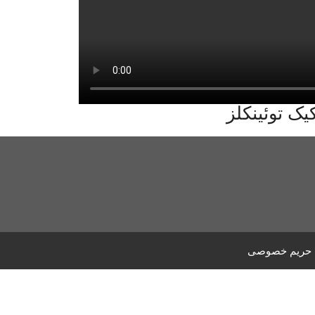
یک توئینکلز
حریم خصوصی