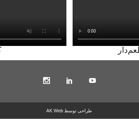
عم‌دار
ک
طراحی توسط
AK Web