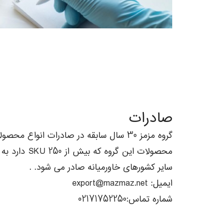
صادرات
گروه مزمز 30 سال سابقه در صادرات انواع محصولات غذایی از جمله چیپس، اسنک، آجیل، کیک، خرما، رب گوجه فرنگی و سایر محصولات کشاورزی دارد.
محصولات این
سایر کشورهای خاورمیانه صادر می شود. .
ایمیل:
export@mazmaz.net
شماره تماس:02171752250