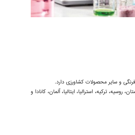
طر، افغانستان، روسیه، ترکیه، استرالیا، ایتالیا، آلمان، کانادا و