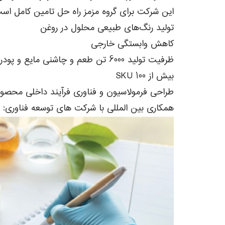
این شرکت برای گروه مزمز راه حل تامین کامل است و
تولید رنگ‌های طبیعی محلول در روغن
کاهش وابستگی خارجی
ظرفیت تولید 6000 تن طعم و چاشنی مایع و پودری در بیشتر
بیش از 100 SKU
طراحی فرمولاسیون و فناوری فرآیند داخلی محصولات F&B بر اساس فرهنگ غذایی مناطق
همکاری بین المللی با شرکت های توسعه فناوری: IFF، plant-ex، Givaudan