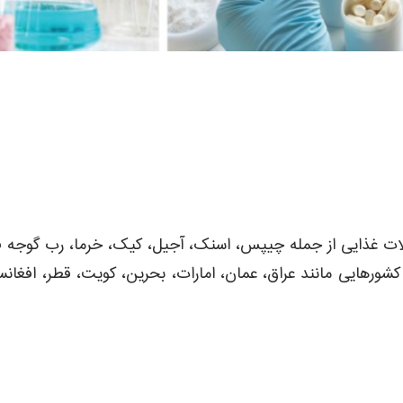
 گروه که بیش از 250 SKU دارد به کشورهایی مانند عراق، عمان، امارات، بحرین، کویت، ق